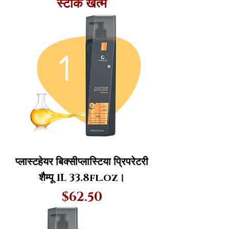
स्टाक खत्म
प्लास्टहेयर बिक्सीप्लास्टिया प्रिपरेटरी
शैम्पू 1L 33.8fl.oz।
मूल्य
$62.50