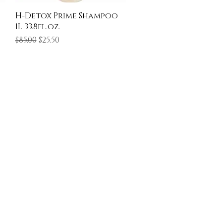
त्वरित दृश्य
H-Detox Prime Shampoo
1L 33.8fl.oz.
नियमित मूल्य
बिक्री मूल्य
$85.00
$25.50