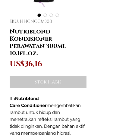
SKU: HHCNCCM300
Nutriblond
Kondisioner
Perawatan 300ml
10.1fl.oz.
Harga
US$36,16
Stok Habis
Itu
Nutriblond
Care Conditioner
mengembalikan
rambut untuk hidup dan
menetralkan refleksi rambut yang
tidak diinginkan. Dengan bahan aktif
yang memperpanjang hidrasi,