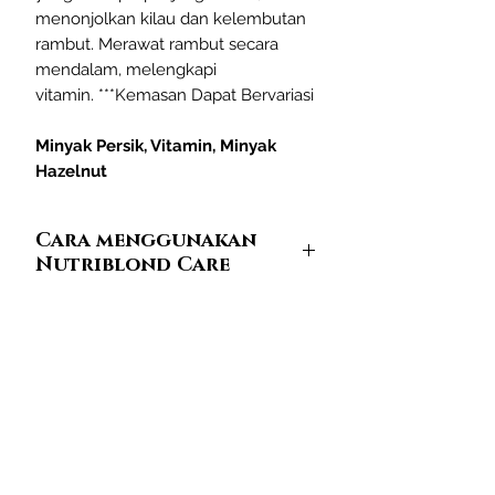
menonjolkan kilau dan kelembutan
rambut. Merawat rambut secara
mendalam, melengkapi
vitamin. ***Kemasan Dapat Bervariasi
Minyak Persik, Vitamin, Minyak
Hazelnut
Cara menggunakan
Nutriblond Care
Garis
Perawatan Nutriblond
itu
dirancang untuk membersihkan
rambut, tetapi jika tidak digunakan
Bergabunglah untuk mendapatkan
dalam jumlah yang cukup, itu tidak
penawaran &amp; diskon eksklusif
akan memiliki efek yang diinginkan.
Cari tahu berapa banyak produk
Masukkan email Anda disini
yang harus Anda gunakan untuk
menjaga rambut terlihat sehat.