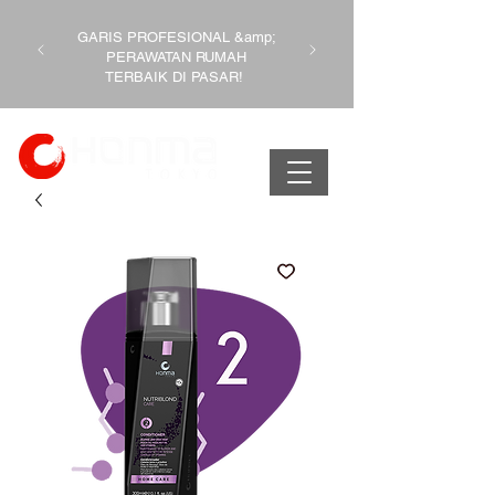
GARIS PROFESIONAL &amp;
PERAWATAN RUMAH
TERBAIK DI PASAR!