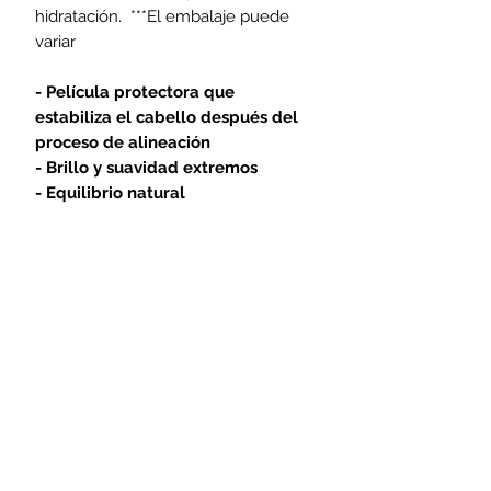
hidratación. ***El embalaje puede
variar
- Película protectora que
estabiliza el cabello después del
proceso de alineación
- Brillo y suavidad extremos
- Equilibrio natural
Únete para obtener ofertas y
descuentos exclusivos
Introduzca su correo
electrónico aquí
Entrar