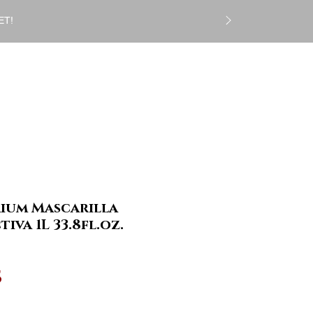
ET!
Iniciar sesión
CS
Gift Card
More
ium Mascarilla
va 1L 33.8fl.oz.
Precio
$