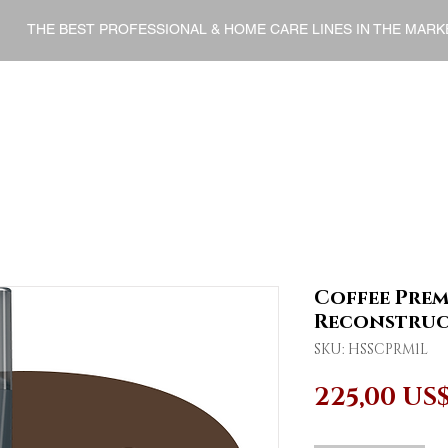
THE BEST PROFESSIONAL & HOME CARE LINES IN THE MARK
ENT
HOME CARE
FINISHERS
DERMO COSMETI
Coffee Prem
Reconstructi
SKU: HSSCPRM1L
225,00 US