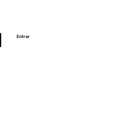
Entrar
liente
SALES@honmatokyousa.com