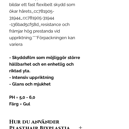
bildar ett fast flexibelt skydd som
ökar hårets_cc781905-
31944_cc781905-31944
-136bad5cf58d_resistance och
främjar hög prestanda vid
uppriktning.***Förpackningen kan
variera
- Skyddsfilm som möjliggör större
hållbarhet och en enhetlig och
riktad yta.
- Intensiv uppriktning
- Glans och mjukhet
PH = 5,0 - 6,0
Färg = Gul
Hur du använder
Plasthair Bixplastia