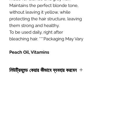
Maintains the perfect blonde tone,
without leaving it yellow, while
protecting the hair structure, leaving
them strong and healthy.
To be used daily, right after
bleaching hair. ***Packaging May Vary
Peach Oil, Vitamins
নিউট্রিব্লন্ড কেয়ার কীভাবে ব্যবহার করবেন
লাইন
নিউট্রিব্লন্ড কেয়ার
এটি চুল পরিষ্কার করার জন্য
ডিজাইন করা হয়েছে, কিন্তু যদি পর্যাপ্ত পরিমাণে
ব্যবহার না করা হয় তবে এটি পছন্দসই প্রভাব ফেলবে
একচেটিয়া অফার এবং ডিসকাউন্ট পেতে যোগদান করুন
না। চুলকে সুস্থ রাখতে আপনার কতটা পণ্য ব্যবহার
করা উচিত তা জেনে নিন।
এখানে আপনার ইমেল ঠিকানা লিখুন
আপনার হাতের তালুতে, আপনার চুলের জন্য পর্যাপ্ত
পরিমাণ রাখুন
নিউট্রিব্লন্ড কেয়ার শ্যাম্পু
. স্যাঁতসেঁতে
চুলে প্রয়োগ করুন, মাথার ত্বক এবং চুল ম্যাসাজ