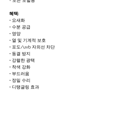
- 모든 모발용
혜택:
• 요새화
• 수분 공급
• 영양
• 열 및 기계적 보호
• 포도/uvb 자외선 차단
• 동결 방지
• 강렬한 광택
• 착색 강화
• 부드러움
• 정밀 수리
• 디탱글링 효과