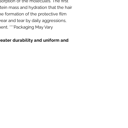
sorption of the molecules. The first
শুকিয়ে নিন এবং প্রয়োগ কর
tein mass and hydration that the hair
B.Tox
তোমার পছন্দের.
he formation of the protective film
ear and tear by daily aggressions,
ent. ***Packaging May Vary
3
- একটি চিরুনি দিয়ে চুল সা
বরাবর স্ট্র্যান্ড দ্বারা স্ট্র্
যাক।
greater durability and uniform and
4
- বিরতি সময় পরে, একটি উ
নিন বা একটি প্রি ব্রাশ তৈ
5
- যতক্ষণ না আপনি থ্রেডগু
পর্যন্ত স্ট্র্যান্ড দ্বারা প্ল্যাঙ্ক স
সমতল লোহা তাপমাত্রা নির্দ
একচেটিয়া অফার এবং ডিসকাউন্ট পেতে যোগদান করুন