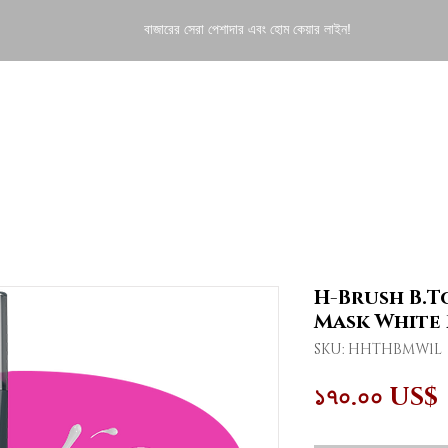
বাজারের সেরা পেশাদার এবং হোম কেয়ার লাইন!
ENT
HOME CARE
FINISHERS
DERMO COSMETI
H-Brush B.T
Mask White 1
SKU: HHTHBMW1L
১৭০.০০ US$