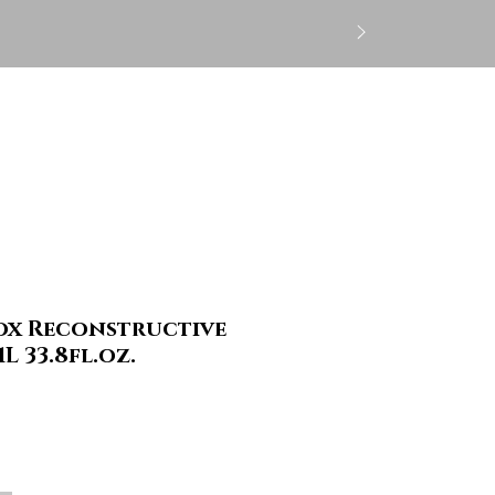
Log In
CS
Gift Card
More
ox Reconstructive
L 33.8fl.oz.
Price