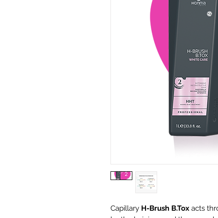
Capillary
H-Brush B.Tox
acts thr