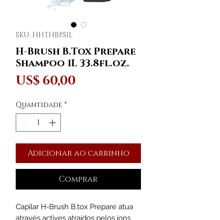
SKU: HHTHBPS1L
H-Brush B.Tox Prepare
Shampoo 1L 33.8fl.oz.
Preço
US$ 60,00
Quantidade
*
Adicionar ao carrinho
Comprar
Capilar H-Brush B.tox Prepare atua
através actives atraídos pelos íons