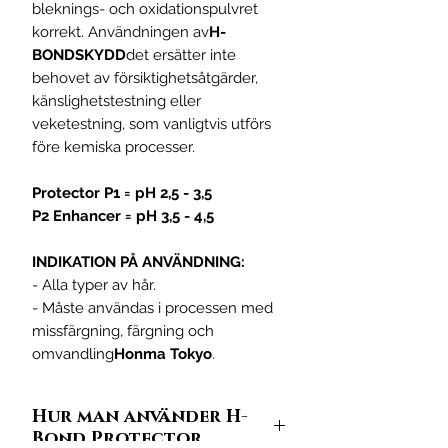
bleknings- och oxidationspulvret
korrekt. Användningen av
H-
BONDSKYDD
det ersätter inte
behovet av försiktighetsåtgärder,
känslighetstestning eller
veketestning, som vanligtvis utförs
före kemiska processer.
Protector P1 = pH 2,5 - 3,5
P2 Enhancer = pH 3,5 - 4,5
INDIKATION PÅ ANVÄNDNING:
- Alla typer av hår.
- Måste användas i processen med
missfärgning, färgning och
omvandling
Honma Tokyo
.
Hur man använder H-
Bond Protector