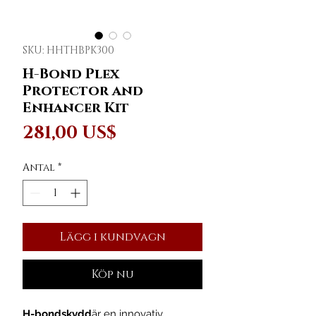
SKU: HHTHBPK300
H-Bond Plex
Protector and
Enhancer Kit
Pris
281,00 US$
Antal
*
Lägg i kundvagn
Köp nu
H-bondskydd
är en innovativ