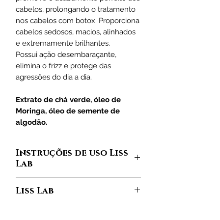
cabelos, prolongando o tratamento
nos cabelos com botox. Proporciona
cabelos sedosos, macios, alinhados
e extremamente brilhantes.
Possui ação desembaraçante,
elimina o frizz e protege das
agressões do dia a dia.
Extrato de chá verde, óleo de
Moringa, óleo de semente de
algodão.
Instruções de uso Liss
Lab
Na palma da mão, coloque
Liss Lab
quantidade suficiente para o seu
cabelo de
Shampoo Liss Lab
.
Um mix de matérias-primas onde as
Aplique nos cabelos úmidos