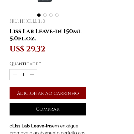
SKU: HHCLLLI150
Liss Lab Leave-in 150ml
5.0fl.oz.
Preço
US$ 29,32
Quantidade
*
Adicionar ao carrinho
Comprar
o
Liss Lab Leave-in
sem enxágue
promove o acabamento perfeito aos