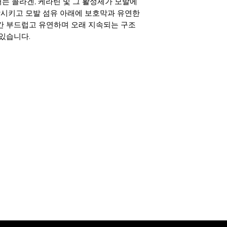
는 콜라겐, 케라틴 및 그 활성제가 모발에
4-
모발을 다시 4등분
시키고 모발 섬유 아래에 보호막과 유연한
닥부터 건조를 시작
간 부드럽고 유연하며 오래 지속되는 구조
정렬될 때까지 가는
 있습니다.
5-
제품이 완전히 제
니다. 타월로 물기
레이 커피 프리미엄 
대로 두었다가 원하
관찰:
인텐시브 프로
은 열 피니셔로도 사
독점 제공 및 할인을 받으려면 가입하십시오
입력하세요