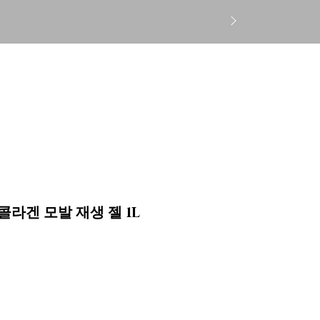
로그인
CS
Gift Card
More
콜라겐 모발 재생 젤 1L
가
격