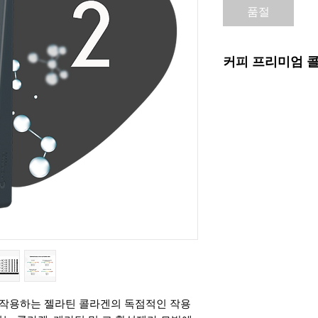
품절
커피 프리미엄 
1-
젖은 모발에 Coff
소량 바르고 부드럽
반복하십시오. 2차 
도록 둡니다. 제품 
2-
필요한 경우 Coffee 
Protein Spray
모발용). 모발 전체에
잘 헹구어.
삼-
그런 다음 머리카
나눕니다. 모발 재생
뿌리에서 1cm 떨어
시간이 필요하지 않
 작용하는 젤라틴 콜라겐의 독점적인 작용