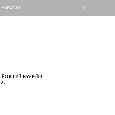
DO MERCADO!
Login
CS
Gift Card
More
 Forte Leave-In
z.
reço