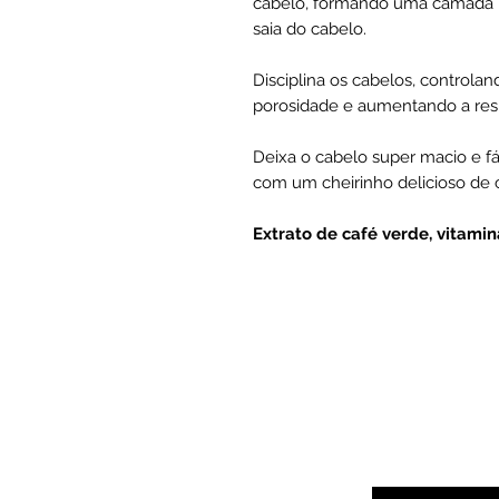
cabelo, formando uma camada p
saia do cabelo.
Disciplina os cabelos, controlan
porosidade e aumentando a resis
Deixa o cabelo super macio e fá
com um cheirinho delicioso de 
Extrato de café verde, vitamin
Digite seu ema