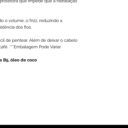
rotetora que impede que a hidratação
no cabelo quantida
hidratação de long
Fortificante Leave-
uniformemente por
do o volume, o frizz, reduzindo a
Não enxágue.
tência dos fios.
Termine como desej
cil de pentear. Além de deixar o cabelo
café. ***Embalagem Pode Variar
a B5, óleo de coco
Inscreva-se para obter ofertas e descon
exclusivos
il aqui