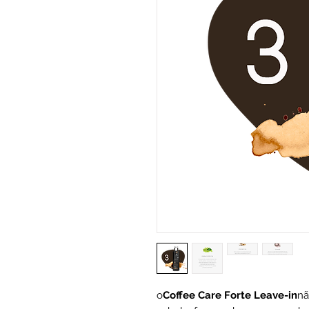
o
Coffee Care Forte Leave-in
nã