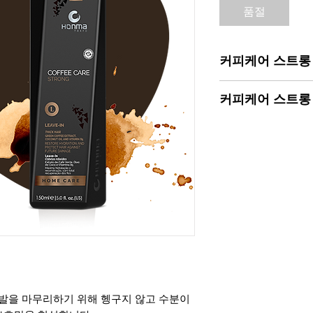
품절
커피케어 스트롱
그만큼
커피케어 스
커피케어 스트롱
해 고안된 제품이지
원하는 효과를 얻을 
추가로 오래 지속되
지하기 위해 얼마나
해소하세요.
아보십시오.
포티파잉 샴푸 커피
특히 여름에 전 세
덜어 손바닥에 덜어
있는 코코넛 워터 아
와 가닥을 마사지합니
정을 결합한 차가운
를 반복합니다.
너지 넘치고 상쾌한
그런 다음 장갑을 끼
롱 포티파잉 컨디셔너
우리는 이 맛있는 음
동안 그대로 두었다가
코넛 오일 및 히알루론
타올로 여분의 물기
Strong을 만들었
케어 스트롱의 모발
지속되는 수분 공급
발을 마무리하기 위해 헹구지 않고 수분이
에 고르게 도포합니다