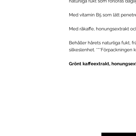
naturliga fukt som förloras dagl
Med vitamin B5 som lätt penetrer
Med råkaffe, honungsextrakt oc
Behåller hårets naturliga fukt, 
silkeslenhet. ***Förpackningen k
Grönt kaffeextrakt, honungsext
Ange din e-po