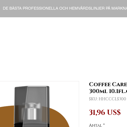
DE BÄSTA PROFESSIONELLA OCH HEMVÅRDSLINJER PÅ MARKN
ENT
HOME CARE
FINISHERS
DERMO COSMETI
Coffee Car
300ml 10.1fl.
SKU: HHCCCLS300
P
31,96 US$
Antal
*