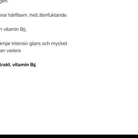
igen.
mjukhet kommer ditt
Shampoo i din hand
Energin av
grönt ka
håret och massera h
den gyllene delika
ar hårfibern, helt återfuktande.
och upprepa proce
värme ditt hår behö
2 - Om det finns et
Återfuktning och å
h vitamin B5.
håret, applicera Co
återupplivat, vilket
längden av trådarna
balans, lämnar håre
främjar intensiv glans och mycket
5 till 10 minuter och
gör att näringsämne
an variera
3 - För daglig anvä
Resultatet är en in
Light Conditioner, a
återställer strängarn
rakt, vitamin B5
de handskar tills än
gör att uppkomsten 
och skölj väl.
4 - Slutför som du vi
Gå med för att få exklusiva erbjudan
och rabatter
stadress här