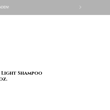
ADEN!
Logga in
CS
Gift Card
More
e Light Shampoo
oz.
ris