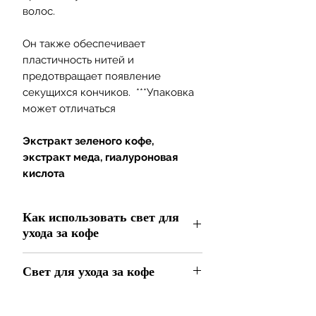
волос.
Он также обеспечивает
пластичность нитей и
предотвращает появление
секущихся кончиков. ***Упаковка
может отличаться
Экстракт зеленого кофе,
экстракт меда, гиалуроновая
кислота
Как использовать свет для
ухода за кофе
Кондиционер Coffee Care Light
Свет для ухода за кофе
был специально разработан для
сухих и непослушных волос,
Тепло, в котором нуждаются ваши
кондиционируя, распутывая пряди
волосы, с мягкостью меда