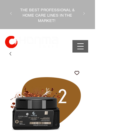
THE BEST PROFESSIONAL &
HOME CARE LINES IN THE
MARKET!