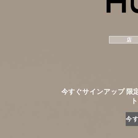
店
今すぐサインアップ 限
ト