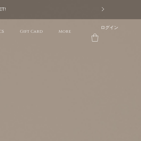
ET!
ログイン
CS
Gift Card
More